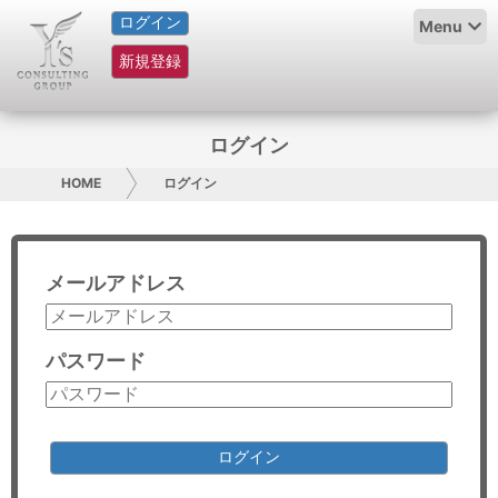
ログイン
HOME
Menu
新規登録
サービス紹介
コラム
ログイン
グループ概要
HOME
ログイン
採用情報
メールアドレス
お問い合わせ
日本人にPR
パスワード
コンサルティング
リサーチ
ログイン