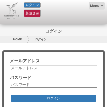
ログイン
HOME
Menu
新規登録
サービス紹介
コラム
ログイン
グループ概要
HOME
ログイン
採用情報
メールアドレス
お問い合わせ
日本人にPR
パスワード
コンサルティング
リサーチ
ログイン