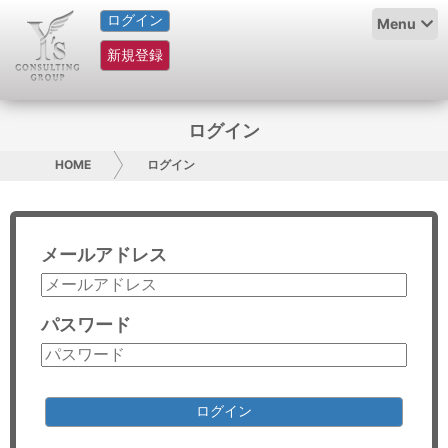
ログイン
HOME
Menu
新規登録
サービス紹介
コラム
ログイン
グループ概要
HOME
ログイン
採用情報
メールアドレス
お問い合わせ
日本人にPR
パスワード
コンサルティング
リサーチ
ログイン