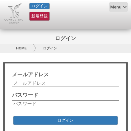
ログイン
HOME
Menu
新規登録
サービス紹介
コラム
ログイン
グループ概要
HOME
ログイン
採用情報
メールアドレス
お問い合わせ
日本人にPR
パスワード
コンサルティング
リサーチ
ログイン