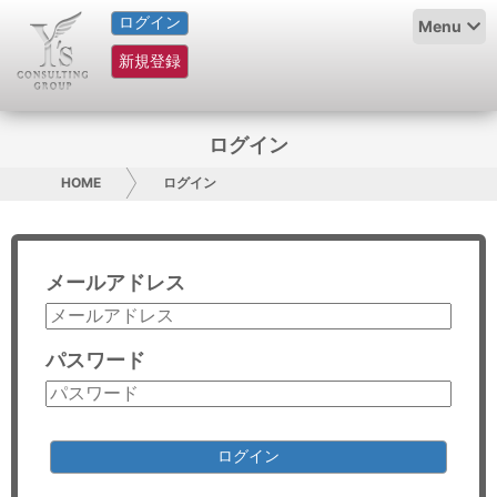
ログイン
HOME
Menu
新規登録
サービス紹介
コラム
ログイン
グループ概要
HOME
ログイン
採用情報
メールアドレス
お問い合わせ
日本人にPR
パスワード
コンサルティング
リサーチ
ログイン