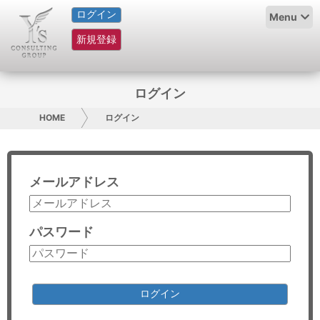
ログイン
HOME
Menu
新規登録
サービス紹介
コラム
ログイン
グループ概要
HOME
ログイン
採用情報
メールアドレス
お問い合わせ
日本人にPR
パスワード
コンサルティング
リサーチ
ログイン