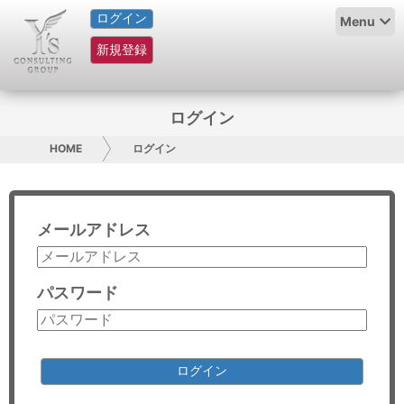
ログイン
HOME
Menu
新規登録
サービス紹介
コラム
ログイン
グループ概要
HOME
ログイン
採用情報
メールアドレス
お問い合わせ
日本人にPR
パスワード
コンサルティング
リサーチ
ログイン