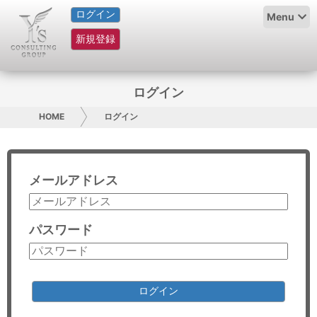
ログイン
HOME
Menu
新規登録
サービス紹介
コラム
ログイン
グループ概要
HOME
ログイン
採用情報
メールアドレス
お問い合わせ
日本人にPR
パスワード
コンサルティング
リサーチ
ログイン