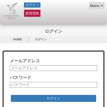
ログイン
HOME
Menu
新規登録
サービス紹介
コラム
ログイン
グループ概要
HOME
ログイン
採用情報
メールアドレス
お問い合わせ
日本人にPR
パスワード
コンサルティング
リサーチ
ログイン