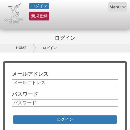
ログイン
HOME
Menu
新規登録
サービス紹介
コラム
ログイン
グループ概要
HOME
ログイン
採用情報
メールアドレス
お問い合わせ
日本人にPR
パスワード
コンサルティング
リサーチ
ログイン