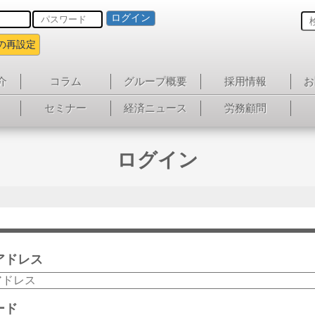
ログイン
の再設定
介
コラム
グループ概要
採用情報
お
セミナー
経済ニュース
労務顧問
ログイン
アドレス
ード