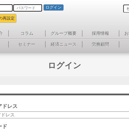
ログイン
の再設定
介
コラム
グループ概要
採用情報
お
セミナー
経済ニュース
労務顧問
ログイン
アドレス
ード