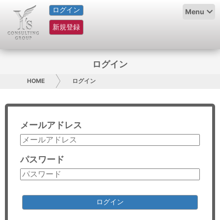
ログイン
HOME
Menu
新規登録
サービス紹介
コラム
ログイン
グループ概要
HOME
ログイン
採用情報
メールアドレス
お問い合わせ
日本人にPR
パスワード
コンサルティング
リサーチ
ログイン