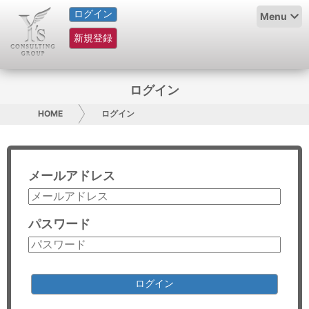
ログイン
HOME
Menu
新規登録
サービス紹介
コラム
ログイン
グループ概要
HOME
ログイン
採用情報
メールアドレス
お問い合わせ
日本人にPR
パスワード
コンサルティング
リサーチ
ログイン