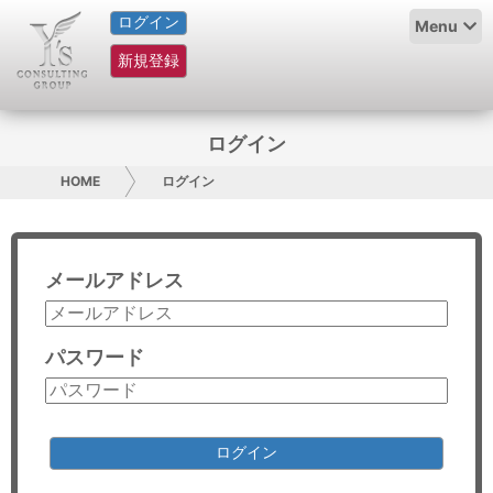
ログイン
HOME
Menu
新規登録
サービス紹介
コラム
ログイン
グループ概要
HOME
ログイン
採用情報
メールアドレス
お問い合わせ
日本人にPR
パスワード
コンサルティング
リサーチ
ログイン