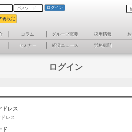
ログイン
の再設定
介
コラム
グループ概要
採用情報
お
セミナー
経済ニュース
労務顧問
ログイン
アドレス
ード