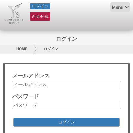
ログイン
HOME
Menu
新規登録
サービス紹介
コラム
ログイン
グループ概要
HOME
ログイン
採用情報
メールアドレス
お問い合わせ
日本人にPR
パスワード
コンサルティング
リサーチ
ログイン