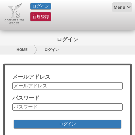
ログイン
HOME
Menu
新規登録
サービス紹介
コラム
ログイン
グループ概要
HOME
ログイン
採用情報
メールアドレス
お問い合わせ
日本人にPR
パスワード
コンサルティング
リサーチ
ログイン