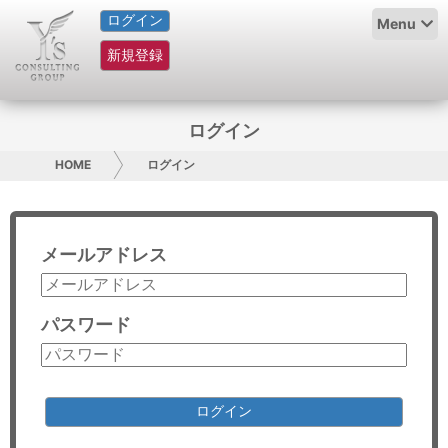
ログイン
HOME
Menu
新規登録
サービス紹介
コラム
ログイン
グループ概要
HOME
ログイン
採用情報
メールアドレス
お問い合わせ
日本人にPR
パスワード
コンサルティング
リサーチ
ログイン