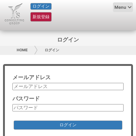
ログイン
HOME
Menu
新規登録
サービス紹介
コラム
ログイン
グループ概要
HOME
ログイン
採用情報
メールアドレス
お問い合わせ
日本人にPR
パスワード
コンサルティング
リサーチ
ログイン