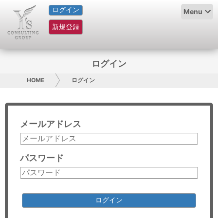
ログイン
HOME
Menu
新規登録
サービス紹介
コラム
ログイン
グループ概要
HOME
ログイン
採用情報
メールアドレス
お問い合わせ
日本人にPR
パスワード
コンサルティング
リサーチ
ログイン