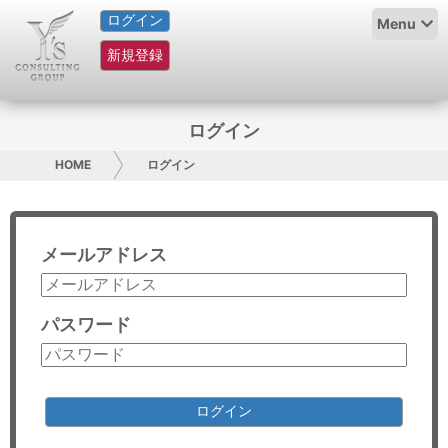
ログイン
HOME
Menu
新規登録
サービス紹介
コラム
ログイン
グループ概要
HOME
ログイン
採用情報
メールアドレス
お問い合わせ
日本人にPR
パスワード
コンサルティング
リサーチ
ログイン