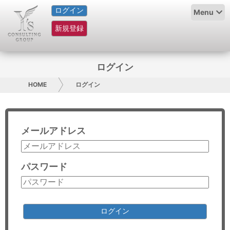
ログイン
HOME
Menu
新規登録
サービス紹介
コラム
ログイン
グループ概要
HOME
ログイン
採用情報
メールアドレス
お問い合わせ
日本人にPR
パスワード
コンサルティング
リサーチ
ログイン