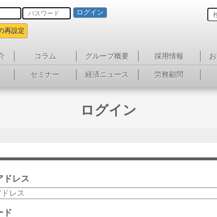
ログイン
の再設定
介
コラム
グループ概要
採用情報
お
セミナー
経済ニュース
労務顧問
ログイン
アドレス
ード