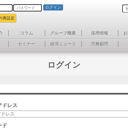
ログイン
の再設定
介
コラム
グループ概要
採用情報
お
セミナー
経済ニュース
労務顧問
ログイン
アドレス
ード