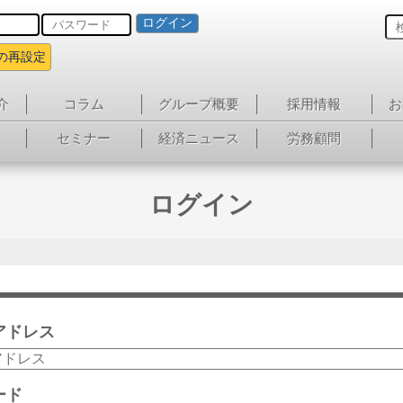
ログイン
の再設定
介
コラム
グループ概要
採用情報
お
セミナー
経済ニュース
労務顧問
ログイン
アドレス
ード