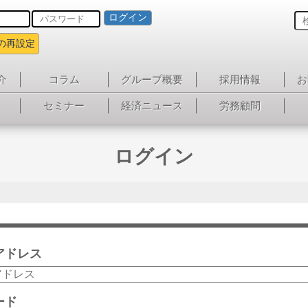
ログイン
の再設定
介
コラム
グループ概要
採用情報
お
セミナー
経済ニュース
労務顧問
ログイン
アドレス
ード