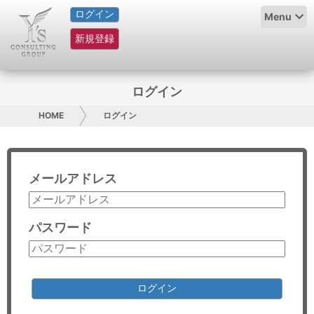
ログイン
HOME
Menu
新規登録
サービス紹介
コラム
ログイン
グループ概要
HOME
ログイン
採用情報
メールアドレス
お問い合わせ
日本人にPR
パスワード
コンサルティング
リサーチ
ログイン