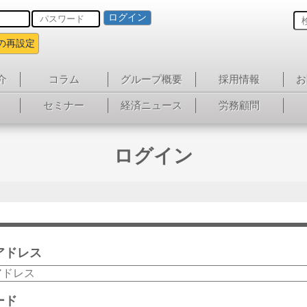
ログイン
の再設定
介
コラム
グループ概要
採用情報
お
セミナー
経済ニュース
労務顧問
ログイン
アドレス
ード