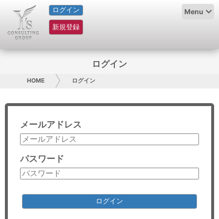
ログイン
HOME
Menu
新規登録
サービス紹介
コラム
ログイン
グループ概要
HOME
ログイン
採用情報
メールアドレス
お問い合わせ
日本人にPR
パスワード
コンサルティング
リサーチ
ログイン