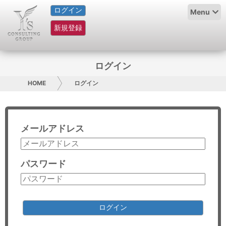
ログイン
HOME
Menu
新規登録
サービス紹介
コラム
ログイン
グループ概要
HOME
ログイン
採用情報
メールアドレス
お問い合わせ
日本人にPR
パスワード
コンサルティング
リサーチ
ログイン