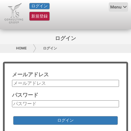
ログイン
HOME
Menu
新規登録
サービス紹介
コラム
ログイン
グループ概要
HOME
ログイン
採用情報
メールアドレス
お問い合わせ
日本人にPR
パスワード
コンサルティング
リサーチ
ログイン