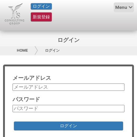
ログイン
HOME
Menu
新規登録
サービス紹介
コラム
ログイン
グループ概要
HOME
ログイン
採用情報
メールアドレス
お問い合わせ
日本人にPR
パスワード
コンサルティング
リサーチ
ログイン