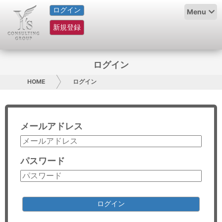
ログイン
HOME
Menu
新規登録
サービス紹介
コラム
ログイン
グループ概要
HOME
ログイン
採用情報
メールアドレス
お問い合わせ
日本人にPR
パスワード
コンサルティング
リサーチ
ログイン