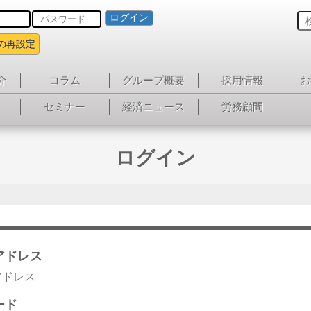
ログイン
の再設定
介
コラム
グループ概要
採用情報
お
セミナー
経済ニュース
労務顧問
ログイン
アドレス
ード