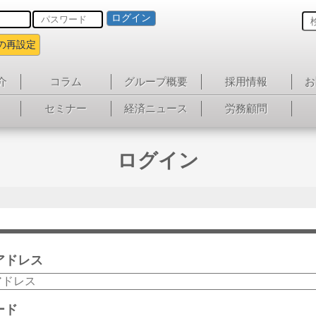
ログイン
の再設定
介
コラム
グループ概要
採用情報
お
セミナー
経済ニュース
労務顧問
ログイン
アドレス
ード