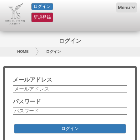
ログイン
HOME
Menu
新規登録
サービス紹介
コラム
ログイン
グループ概要
HOME
ログイン
採用情報
メールアドレス
お問い合わせ
日本人にPR
パスワード
コンサルティング
リサーチ
ログイン