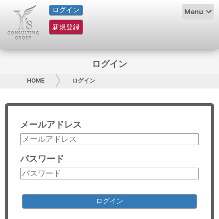
ログイン
HOME
Menu
新規登録
サービス紹介
コラム
ログイン
グループ概要
HOME
ログイン
採用情報
メールアドレス
お問い合わせ
日本人にPR
パスワード
コンサルティング
リサーチ
ログイン