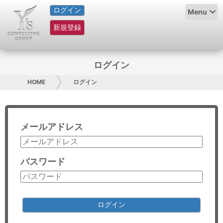
ログイン
HOME
Menu
新規登録
サービス紹介
コラム
ログイン
グループ概要
HOME
ログイン
採用情報
メールアドレス
お問い合わせ
日本人にPR
パスワード
コンサルティング
リサーチ
ログイン