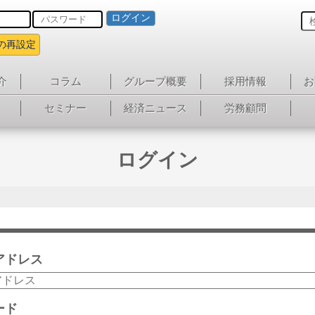
ログイン
の再設定
介
コラム
グループ概要
採用情報
お
セミナー
経済ニュース
労務顧問
ログイン
アドレス
ード