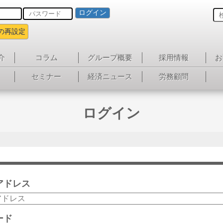
ログイン
の再設定
介
コラム
グループ概要
採用情報
お
セミナー
経済ニュース
労務顧問
ログイン
アドレス
ード