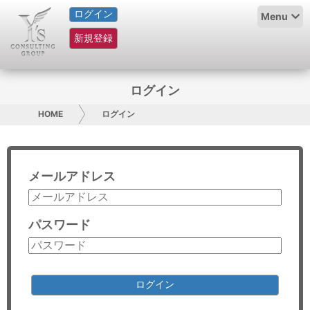
ログイン
HOME
Menu
新規登録
サービス紹介
コラム
ログイン
グループ概要
HOME
ログイン
採用情報
メールアドレス
お問い合わせ
日本人にPR
パスワード
コンサルティング
リサーチ
ログイン