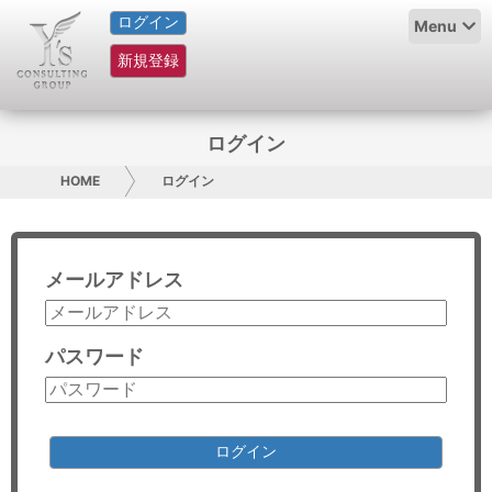
ログイン
HOME
Menu
新規登録
サービス紹介
コラム
ログイン
グループ概要
HOME
ログイン
採用情報
メールアドレス
お問い合わせ
日本人にPR
パスワード
コンサルティング
リサーチ
ログイン