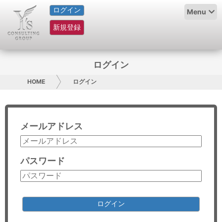
ログイン
HOME
Menu
新規登録
サービス紹介
コラム
ログイン
グループ概要
HOME
ログイン
採用情報
メールアドレス
お問い合わせ
日本人にPR
パスワード
コンサルティング
リサーチ
ログイン