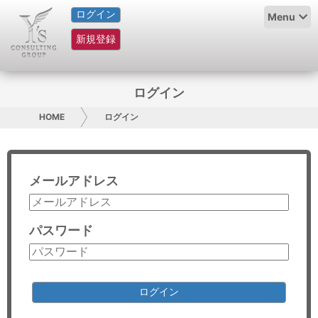
ログイン
HOME
Menu
新規登録
サービス紹介
コラム
ログイン
グループ概要
HOME
ログイン
採用情報
メールアドレス
お問い合わせ
日本人にPR
パスワード
コンサルティング
リサーチ
ログイン