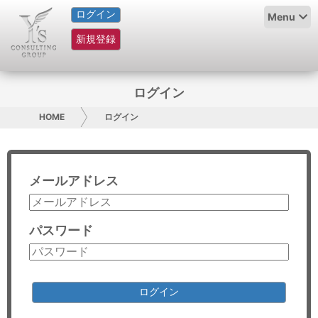
ログイン
HOME
Menu
新規登録
サービス紹介
コラム
ログイン
グループ概要
HOME
ログイン
採用情報
メールアドレス
お問い合わせ
日本人にPR
パスワード
コンサルティング
リサーチ
ログイン