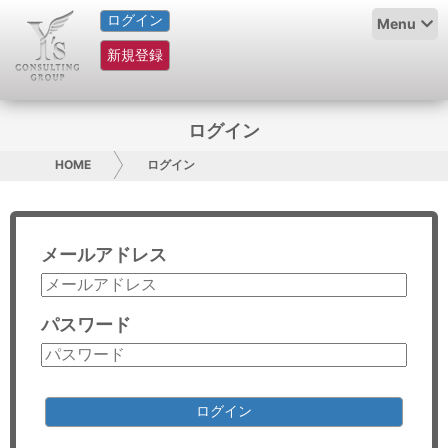
ログイン
HOME
Menu
新規登録
サービス紹介
コラム
ログイン
グループ概要
HOME
ログイン
採用情報
メールアドレス
お問い合わせ
日本人にPR
パスワード
コンサルティング
リサーチ
ログイン