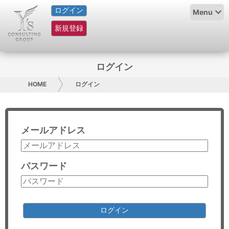
ログイン
HOME
Menu
新規登録
サービス紹介
コラム
ログイン
グループ概要
HOME
ログイン
採用情報
メールアドレス
お問い合わせ
日本人にPR
パスワード
コンサルティング
リサーチ
ログイン