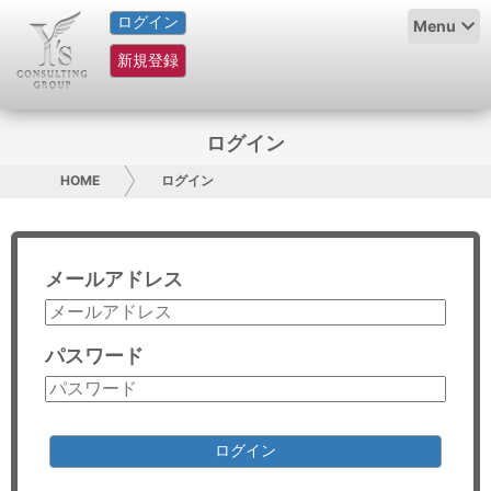
ログイン
HOME
Menu
新規登録
サービス紹介
コラム
ログイン
グループ概要
HOME
ログイン
採用情報
メールアドレス
お問い合わせ
日本人にPR
パスワード
コンサルティング
リサーチ
ログイン