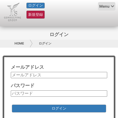
ログイン
HOME
Menu
新規登録
サービス紹介
コラム
ログイン
グループ概要
HOME
ログイン
採用情報
メールアドレス
お問い合わせ
日本人にPR
パスワード
コンサルティング
リサーチ
ログイン